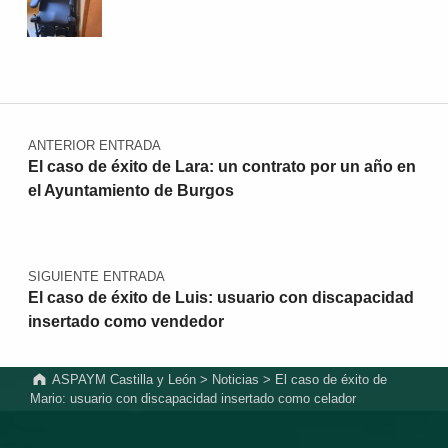
Navegación de entradas
ANTERIOR ENTRADA
El caso de éxito de Lara: un contrato por un año en
el Ayuntamiento de Burgos
SIGUIENTE ENTRADA
El caso de éxito de Luis: usuario con discapacidad
insertado como vendedor
ASPAYM Castilla y León
>
Noticias
>
El caso de éxito de
Mario: usuario con discapacidad insertado como celador