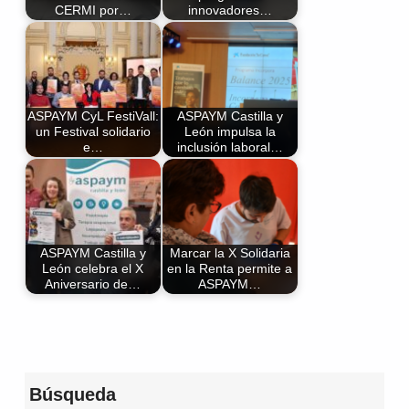
CERMI por…
innovadores…
ASPAYM CyL FestiVall:
ASPAYM Castilla y
un Festival solidario
León impulsa la
e…
inclusión laboral…
ASPAYM Castilla y
Marcar la X Solidaria
León celebra el X
en la Renta permite a
Aniversario de…
ASPAYM…
Volver a la navegación principal
Búsqueda