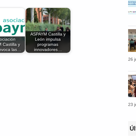
ASPAYM Castilla y
ociación
León impulsa
Castilla y
programas
nvoca las…
innovadores…
26 
23 
Ú