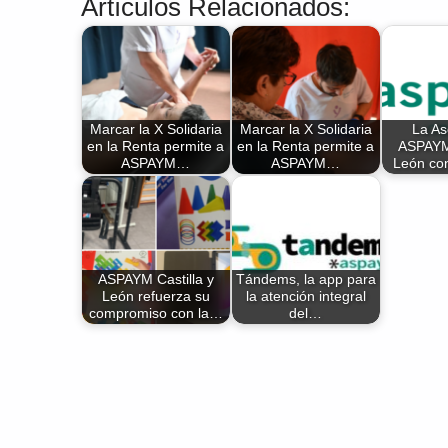
Artículos Relacionados:
Marcar la X Solidaria
Marcar la X Solidaria
La As
en la Renta permite a
en la Renta permite a
ASPAYM 
ASPAYM…
ASPAYM…
León co
ASPAYM Castilla y
Tándems, la app para
León refuerza su
la atención integral
compromiso con la…
del…
Volver a la navegación principal