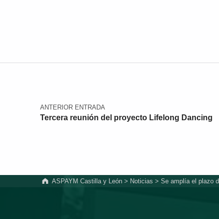
Navegación de entradas
ANTERIOR ENTRADA
Tercera reunión del proyecto Lifelong Dancing
ASPAYM Castilla y León
>
Noticias
>
Se amplía el plazo d