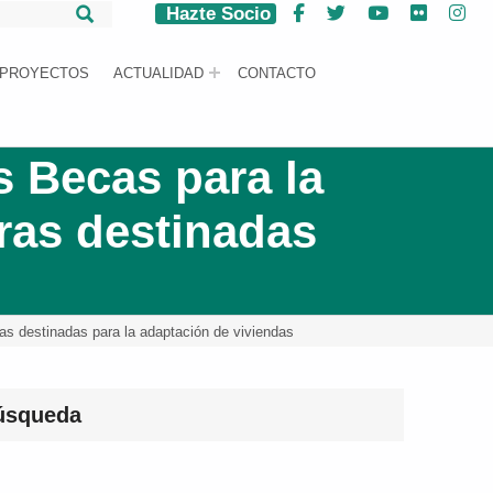
Hazte Socio
Facebook
Twitter
YouTube
Flickr
Ins
PROYECTOS
ACTUALIDAD
CONTACTO
s Becas para la
ras destinadas
as destinadas para la adaptación de viviendas
úsqueda
car: