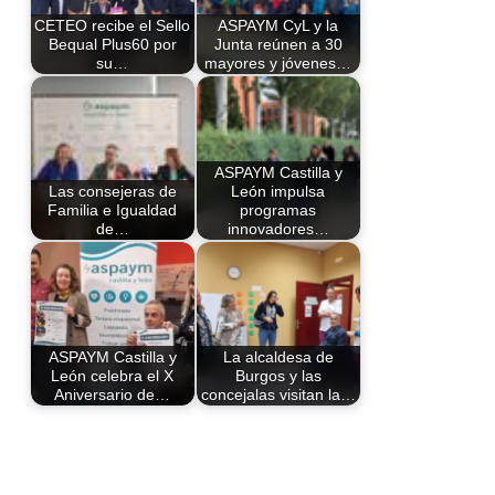
CETEO recibe el Sello
ASPAYM CyL y la
Bequal Plus60 por
Junta reúnen a 30
su…
mayores y jóvenes…
ASPAYM Castilla y
Las consejeras de
León impulsa
Familia e Igualdad
programas
de…
innovadores…
ASPAYM Castilla y
La alcaldesa de
León celebra el X
Burgos y las
Aniversario de…
concejalas visitan la…
Volver a la navegación principal