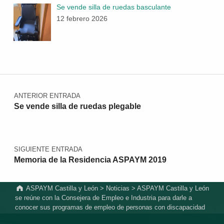
Se vende silla de ruedas basculante
12 febrero 2026
Navegación de entradas
ANTERIOR ENTRADA
Se vende silla de ruedas plegable
SIGUIENTE ENTRADA
Memoria de la Residencia ASPAYM 2019
ASPAYM Castilla y León
>
Noticias
>
ASPAYM Castilla y León
se reúne con la Consejera de Empleo e Industria para darle a
conocer sus programas de empleo de personas con discapacidad