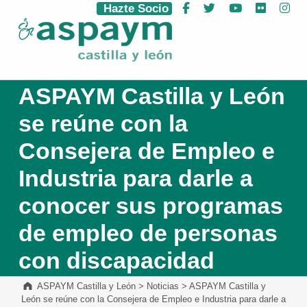
Hazte Socio
Facebook
Twitter
YouTube
Flickr
Ins
ASPAYM Castilla y León
ASPAYM Castilla y León
se reúne con la
Consejera de Empleo e
Industria para darle a
conocer sus programas
de empleo de personas
con discapacidad
ASPAYM Castilla y León
>
Noticias
>
ASPAYM Castilla y
León se reúne con la Consejera de Empleo e Industria para darle a