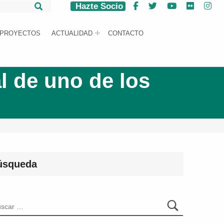
Hazte Socio
Facebook
Twitter
YouTube
Flickr
Ins
PROYECTOS
ACTUALIDAD
CONTACTO
 de uno de los
úsqueda
car: