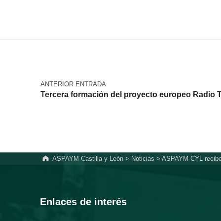
Navegación de entradas
ANTERIOR ENTRADA
Tercera formación del proyecto europeo Radio 
ASPAYM Castilla y León
>
Noticias
>
ASPAYM CYL recibe l
Enlaces de interés