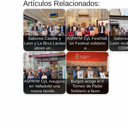
Artículos Relacionados:
Saborea Castilla y
ASPAYM CyL FestiVall:
Saborea
León y La Birra Láctea
un Festival solidario
León reci
abren un…
e…
CERM
ASPAYM CyL inaugura
Burgos acoge el II
en Valladolid una
Torneo de Pádel
nueva tienda…
Solidario a favor…
Volver a la navegación principal