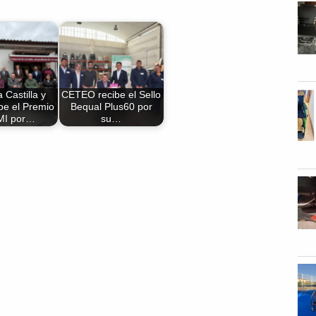
 Castilla y
CETEO recibe el Sello
be el Premio
Bequal Plus60 por
I por…
su…