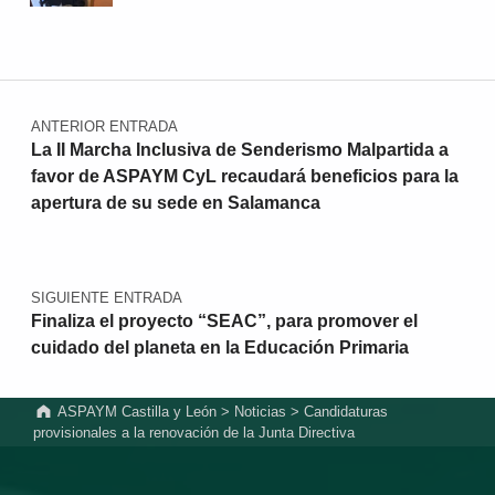
Navegación de entradas
ANTERIOR ENTRADA
La II Marcha Inclusiva de Senderismo Malpartida a
favor de ASPAYM CyL recaudará beneficios para la
apertura de su sede en Salamanca
SIGUIENTE ENTRADA
Finaliza el proyecto “SEAC”, para promover el
cuidado del planeta en la Educación Primaria
ASPAYM Castilla y León
>
Noticias
>
Candidaturas
provisionales a la renovación de la Junta Directiva