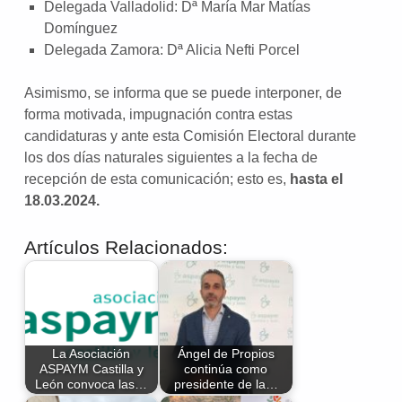
Delegada Valladolid: Dª María Mar Matías
Domínguez
Delegada Zamora: Dª Alicia Nefti Porcel
Asimismo, se informa que se puede interponer, de
forma motivada, impugnación contra estas
candidaturas y ante esta Comisión Electoral durante
los dos días naturales siguientes a la fecha de
recepción de esta comunicación; esto es,
hasta el
18.03.2024.
Artículos Relacionados:
La Asociación
Ángel de Propios
ASPAYM Castilla y
continúa como
León convoca las…
presidente de la…