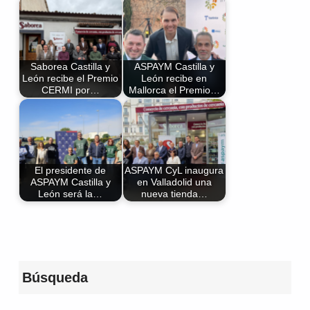
Saborea Castilla y
ASPAYM Castilla y
León recibe el Premio
León recibe en
CERMI por…
Mallorca el Premio…
El presidente de
ASPAYM CyL inaugura
ASPAYM Castilla y
en Valladolid una
León será la…
nueva tienda…
Volver a la navegación principal
Búsqueda