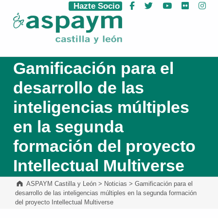
Hazte Socio
Facebook
Twitter
YouTube
Flickr
Ins
ASPAYM Castilla y León
Gamificación para el
desarrollo de las
inteligencias múltiples
en la segunda
formación del proyecto
Intellectual Multiverse
ASPAYM Castilla y León
>
Noticias
>
Gamificación para el
desarrollo de las inteligencias múltiples en la segunda formación
del proyecto Intellectual Multiverse