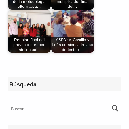
de la metodología
multiplicador final
alternativa…
del…
Reunión final del
ASPAYM Castilla y
proyecto europeo
León comienza la fase
Intellectual…
de testeo…
Volver a la navegación principal
Búsqueda
Buscar: