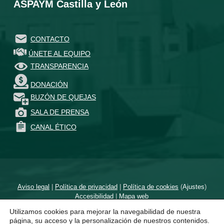
ASPAYM Castilla y León
CONTACTO
ÚNETE AL EQUIPO
TRANSPARENCIA
DONACIÓN
BUZÓN DE QUEJAS
SALA DE PRENSA
CANAL ÉTICO
Aviso legal
|
Política de privacidad
|
Política de cookies
(
Ajustes
)
Accesibilidad
|
Mapa web
Utilizamos cookies para mejorar la navegabilidad de nuestra
Diseñado por
un proyecto de
página, su acceso y la personalización de nuestros contenidos.