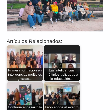
Artículos Relacionados:
Primera formación en
Las inteligencias
inteligencias múltiples
múltiples aplicadas a
gracias…
la educación…
Continúa el desarrollo
León acoge el evento