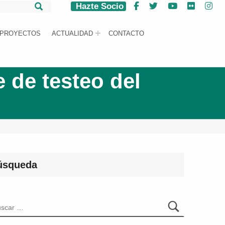
Hazte Socio
Facebook
Twitter
YouTube
Flickr
Ins
PROYECTOS
ACTUALIDAD
CONTACTO
 de testeo del
úsqueda
car: