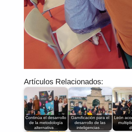
Artículos Relacionados:
Continúa el desarrollo
Gamificación para el
León aco
de la metodología
desarrollo de las
multipli
alternativa…
inteligencias…
d