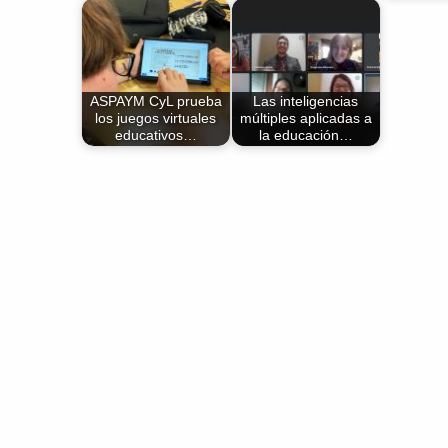
ASPAYM CyL prueba
Las inteligencias
los juegos virtuales
múltiples aplicadas a
educativos…
la educación…
Volver a la navegación principal