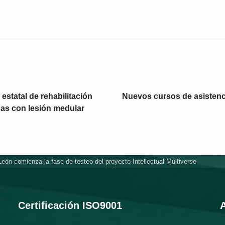
estatal de rehabilitación
Nuevos cursos de asistenci
nas con lesión medular
ón comienza la fase de testeo del proyecto Intellectual Multiverse
Certificación ISO9001