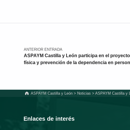
Navegación de entradas
ANTERIOR ENTRADA
ASPAYM Castilla y León participa en el proyecto 
física y prevención de la dependencia en perso
ASPAYM Castilla y León
>
Noticias
>
ASPAYM Castilla y Le
Enlaces de interés