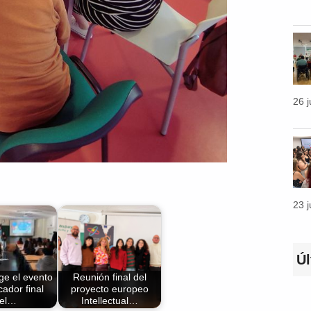
26 
23 
Ú
ge el evento
Reunión final del
cador final
proyecto europeo
el…
Intellectual…