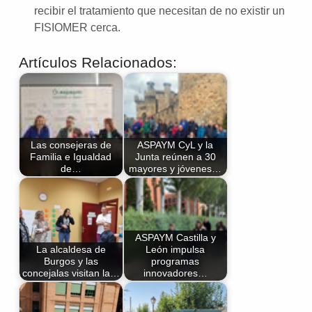
recibir el tratamiento que necesitan de no existir un
FISIOMER cerca.
Artículos Relacionados:
Las consejeras de
ASPAYM CyL y la
Familia e Igualdad
Junta reúnen a 30
de…
mayores y jóvenes…
ASPAYM Castilla y
La alcaldesa de
León impulsa
Burgos y las
programas
concejalas visitan la…
innovadores…