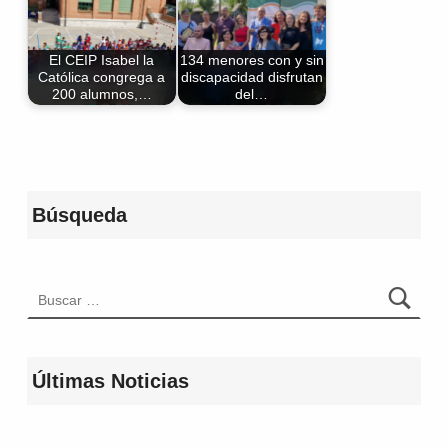
El CEIP Isabel la
134 menores con y sin
Católica congrega a
discapacidad disfrutan
200 alumnos,…
del…
Volver a la navegación principal
Búsqueda
Buscar:
Últimas Noticias