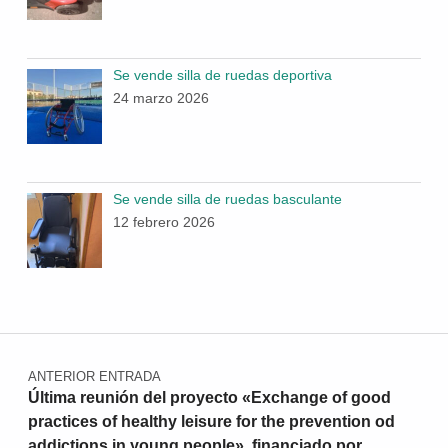
Se vende silla de ruedas deportiva
24 marzo 2026
Se vende silla de ruedas basculante
12 febrero 2026
Navegación de entradas
ANTERIOR ENTRADA
Última reunión del proyecto «Exchange of good
practices of healthy leisure for the prevention od
addictions in young people», financiado por