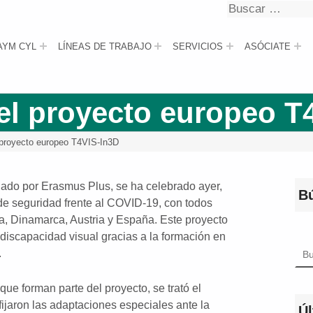
Buscar
Buscar
AYM CYL
LÍNEAS DE TRABAJO
SERVICIOS
ASÓCIATE
el proyecto europeo T
 proyecto europeo T4VIS-In3D
iado por Erasmus Plus, se ha celebrado ayer,
B
de seguridad frente al COVID-19, con todos
lia, Dinamarca, Austria y España. Este proyecto
discapacidad visual gracias a la formación en
Bus
.
ue forman parte del proyecto, se trató el
fijaron las adaptaciones especiales ante la
Úl