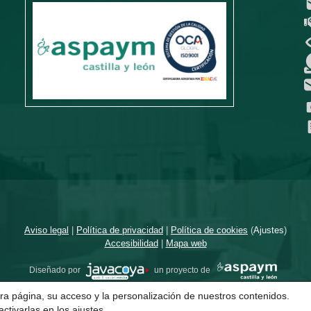
Aviso legal
|
Política de privacidad
|
Política de cookies
(
Ajustes
)
Accesibilidad
|
Mapa web
Diseñado por
un proyecto de
ra página, su acceso y la personalización de nuestros contenidos.
ctivarlas en los
ajustes
.