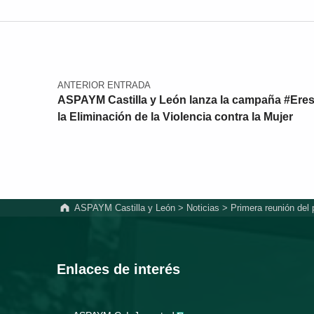
Navegación de entradas
ANTERIOR ENTRADA
ASPAYM Castilla y León lanza la campaña #Eres
la Eliminación de la Violencia contra la Mujer
ASPAYM Castilla y León
>
Noticias
>
Primera reunión del
Enlaces de interés