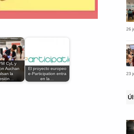
26 
M CyL y
ion Auchan
El proyecto europeo
lsan la
e-Participation entra
23 
resión…
en la…
Ú