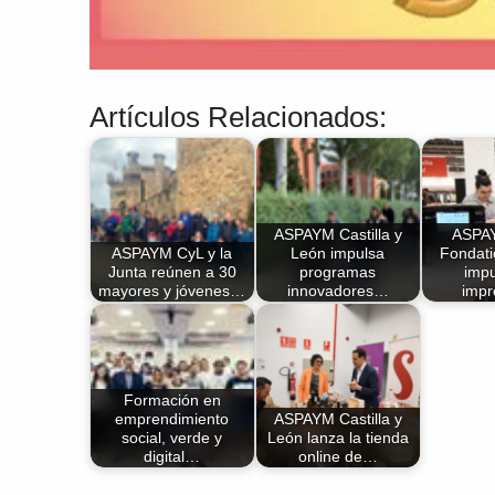
Artículos Relacionados:
ASPAYM Castilla y
ASPAY
ASPAYM CyL y la
León impulsa
Fondat
Junta reúnen a 30
programas
impu
mayores y jóvenes…
innovadores…
imp
Formación en
emprendimiento
ASPAYM Castilla y
social, verde y
León lanza la tienda
digital…
online de…
Volver a la navegación principal