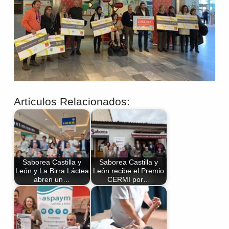
Artículos Relacionados:
Saborea Castilla y
Saborea Castilla y
León y La Birra Láctea
León recibe el Premio
abren un…
CERMI por…