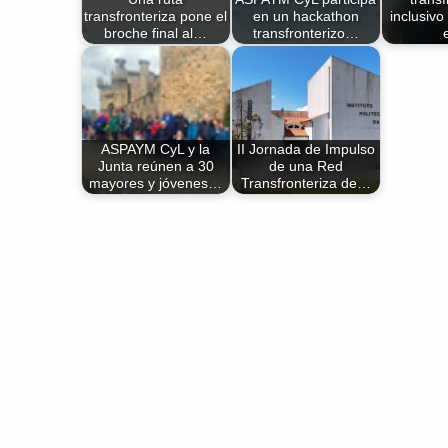
transfronteriza pone el
en un hackathon
inclusivo
broche final al…
transfronterizo…
ASPAYM CyL y la
II Jornada de Impulso
Junta reúnen a 30
de una Red
mayores y jóvenes…
Transfronteriza de…
Volver a la navegación principal