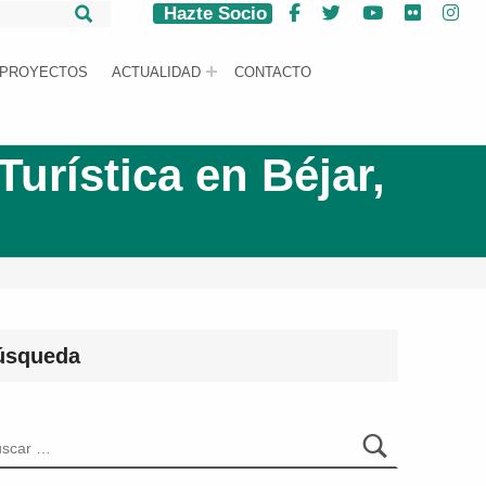
Hazte Socio
Facebook
Twitter
YouTube
Flickr
Ins
PROYECTOS
ACTUALIDAD
CONTACTO
urística en Béjar,
úsqueda
car: