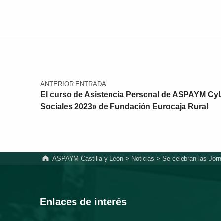
Navegación de entradas
ANTERIOR ENTRADA
El curso de Asistencia Personal de ASPAYM CyL
Sociales 2023» de Fundación Eurocaja Rural
ASPAYM Castilla y León
>
Noticias
>
Se celebran las Jor
Enlaces de interés