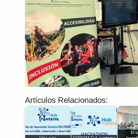
Artículos Relacionados:
El 
Una ruta
ASPAYM CyL participa
transf