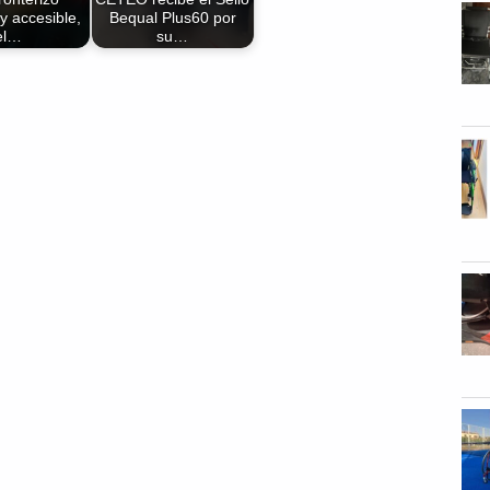
 y accesible,
Bequal Plus60 por
el…
su…