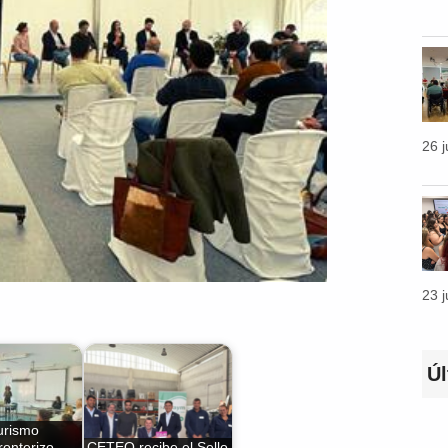
26 
23 
Ú
turismo
ronterizo
CETEO recibe el Sello