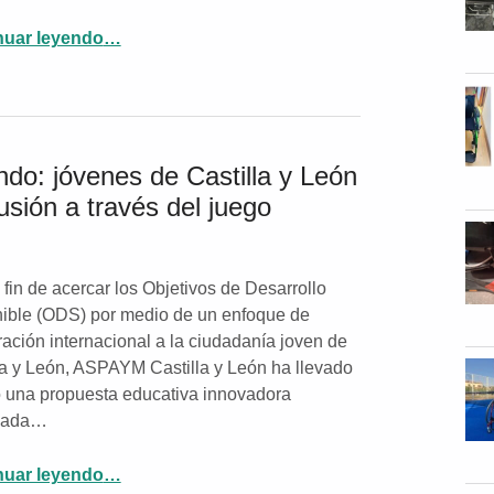
“ALDEA: formación y empleo para mujeres con discapacidad en el medio rural”
nuar leyendo
…
do: jóvenes de Castilla y León
usión a través del juego
 fin de acercar los Objetivos de Desarrollo
ible (ODS) por medio de un enfoque de
ación internacional a la ciudadanía joven de
la y León, ASPAYM Castilla y León ha llevado
 una propuesta educativa innovadora
ciada…
nuar leyendo
…
“Escape rooms para cambiar el mundo: jóvenes de Castilla y León reflexionan sobre los ODS y la inclusión a través del juego”