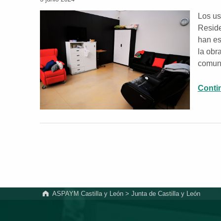
Los us
Reside
han es
la obr
comune
Conti
ASPAYM Castilla y León
>
Junta de Castilla y León