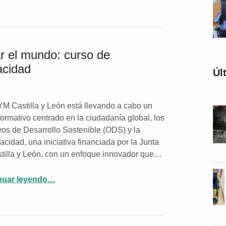
ar el mundo: curso de
acidad
Úl
 Castilla y León está llevando a cabo un
formativo centrado en la ciudadanía global, los
vos de Desarrollo Sostenible (ODS) y la
acidad, una iniciativa financiada por la Junta
tilla y León, con un enfoque innovador que…
nuar leyendo
“Aprendizaje activo para transformar el mundo: curso de Ciudadanía Global, ODS y Discapacidad”
…