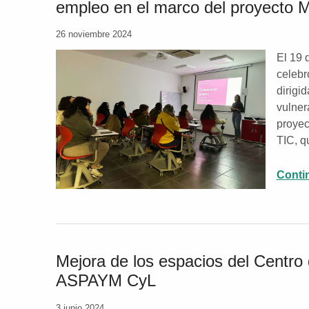
empleo en el marco del proyecto
26 noviembre 2024
El 19 
celebr
dirigi
vulner
proyec
TIC, q
Conti
Mejora de los espacios del Centro
ASPAYM CyL
3 junio 2024