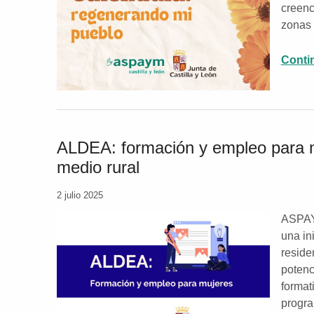
creenc
zonas 
Conti
ALDEA: formación y empleo para m
medio rural
2 julio 2025
ASPAY
una in
reside
potenc
format
progra