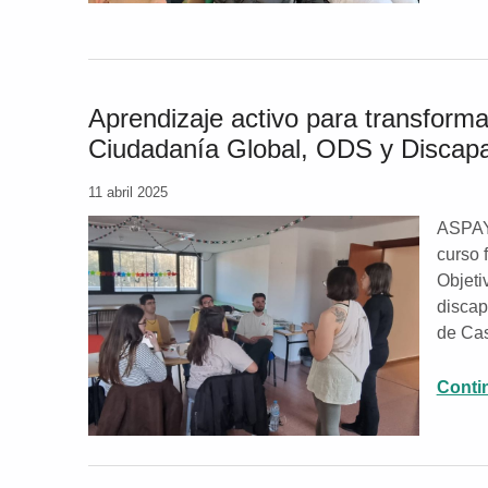
Aprendizaje activo para transform
Ciudadanía Global, ODS y Discap
11 abril 2025
ASPAYM
curso 
Objeti
discap
de Cas
Conti