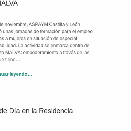
 MALVA
de noviembre, ASPAYM Castilla y León
ó unas jornadas de formación para el empleo
das a mujeres en situación de especial
abilidad. La actividad se enmarca dentro del
to MALVA: empoderamiento a través de las
ue tiene…
nuar leyendo
…
“ASPAYM Castilla y León celebra unas jornadas formativas para el empleo en el marco del proyecto MALVA”
 de Día en la Residencia