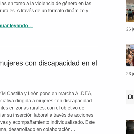
ias en torno a la violencia de género en las
rurales. A través de un formato dinámico y…
nuar leyendo
…
“«Caléndula», la nueva iniciativa de ASPAYM CyL para concienciar y acompañar contra la violencia de género en zonas rurales”
26 
ujeres con discapacidad en el
23 
M Castilla y León pone en marcha ALDEA,
Ú
iciativa dirigida a mujeres con discapacidad
ntes en zonas rurales, con el objetivo de
iar su inserción laboral a través de acciones
ivas y acompañamiento individualizado. Este
ma, desarrollado en colaboración…