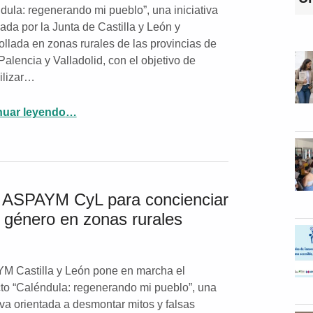
dula: regenerando mi pueblo”, una iniciativa
iada por la Junta de Castilla y León y
ollada en zonas rurales de las provincias de
Palencia y Valladolid, con el objetivo de
ilizar…
nuar leyendo
…
“Once municipios rurales de Castilla y León participan en el proyecto Caléndula para desmontar mitos sobre la violencia de género”
de ASPAYM CyL para concienciar
e género en zonas rurales
 Castilla y León pone en marcha el
to “Caléndula: regenerando mi pueblo”, una
tiva orientada a desmontar mitos y falsas