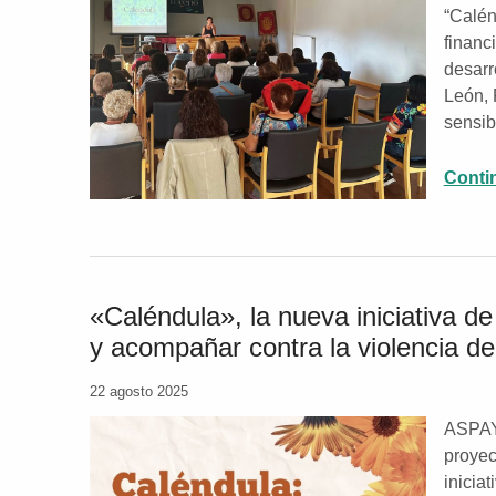
“Calén
financ
desarr
León, 
sensib
Conti
«Caléndula», la nueva iniciativa 
y acompañar contra la violencia d
22 agosto 2025
ASPAYM
proyec
inicia