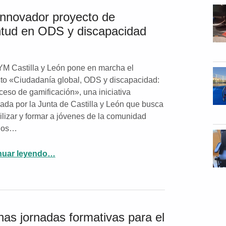
innovador proyecto de
entud en ODS y discapacidad
 Castilla y León pone en marcha el
to «Ciudadanía global, ODS y discapacidad:
ceso de gamificación», una iniciativa
iada por la Junta de Castilla y León que busca
ilizar y formar a jóvenes de la comunidad
 los…
nuar leyendo
…
“ASPAYM Castilla y León lanza un innovador proyecto de gamificación para formar a la juventud en ODS y discapacidad”
as jornadas formativas para el