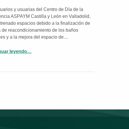
uarios y usuarias del Centro de Día de la
ncia ASPAYM Castilla y León en Valladolid,
trenado espacios debido a la finalización de
a de reacondicionamiento de los baños
s y a la mejora del espacio de…
nuar leyendo
“Mejora de los espacios del Centro de Día en la Residencia ASPAYM CyL”
…