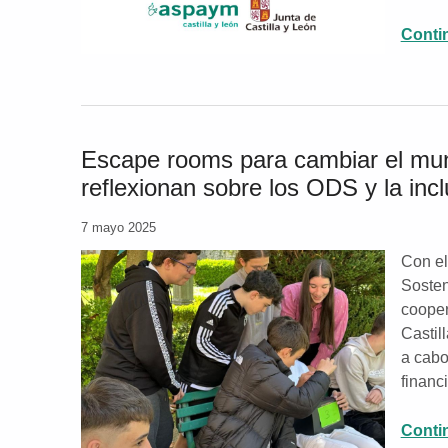
Conti
Escape rooms para cambiar el mun
reflexionan sobre los ODS y la incl
7 mayo 2025
Con el
Sosten
cooper
Castil
a cabo
finan
Conti