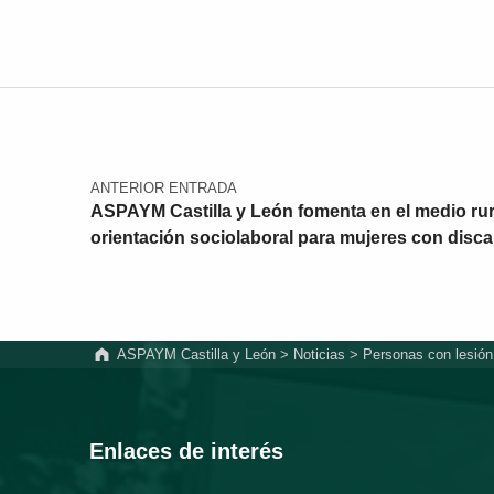
Navegación de entradas
ANTERIOR ENTRADA
ASPAYM Castilla y León fomenta en el medio rur
orientación sociolaboral para mujeres con disc
ASPAYM Castilla y León
>
Noticias
>
Personas con lesión 
Enlaces de interés