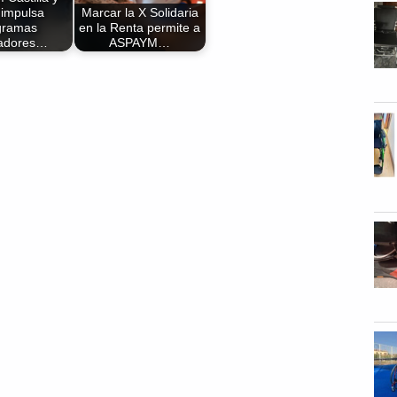
 impulsa
Marcar la X Solidaria
gramas
en la Renta permite a
adores…
ASPAYM…