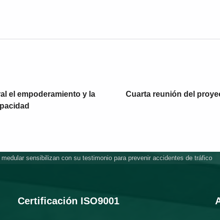
al el empoderamiento y la
Cuarta reunión del proye
apacidad
medular sensibilizan con su testimonio para prevenir accidentes de tráfico
Certificación ISO9001