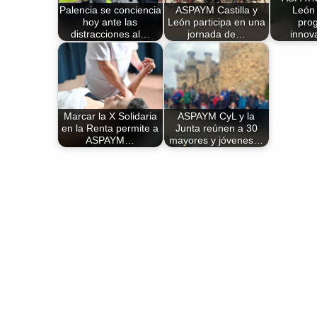
Palencia se conciencia
ASPAYM Castilla y
León
hoy ante las
León participa en una
pro
distracciones al…
jornada de…
innov
Marcar la X Solidaria
ASPAYM CyL y la
en la Renta permite a
Junta reúnen a 30
ASPAYM…
mayores y jóvenes…
Volver a la navegación principal