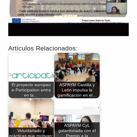
Artículos Relacionados:
El proyecto europeo
ASPAYM Castilla y
e-Participation entra
León impulsa la
en la…
gamificación en el…
ASPAYM CyL
Voluntariado y
galardonada con el
prácticas que motivan:
Premio a la