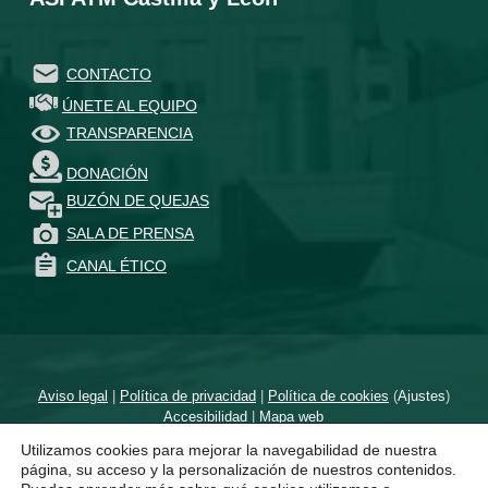
CONTACTO
ÚNETE AL EQUIPO
TRANSPARENCIA
DONACIÓN
BUZÓN DE QUEJAS
SALA DE PRENSA
CANAL ÉTICO
Aviso legal
|
Política de privacidad
|
Política de cookies
(
Ajustes
)
Accesibilidad
|
Mapa web
Utilizamos cookies para mejorar la navegabilidad de nuestra
Diseñado por
un proyecto de
página, su acceso y la personalización de nuestros contenidos.