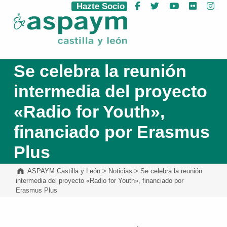
Hazte Socio
Facebook
Twitter
YouTube
Flickr
Ins
ASPAYM Castilla y León
Se celebra la reunión
intermedia del proyecto
«Radio for Youth»,
financiado por Erasmus
Plus
ASPAYM Castilla y León
>
Noticias
>
Se celebra la reunión
intermedia del proyecto «Radio for Youth», financiado por
Erasmus Plus