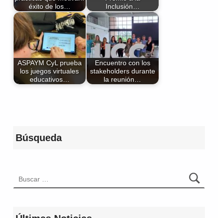
éxito de los…
Inclusión…
ASPAYM CyL prueba
Encuentro con los
los juegos virtuales
stakeholders durante
educativos…
la reunión…
Volver a la navegación principal
Búsqueda
Buscar: