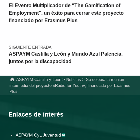
El Evento Multiplicador de “The Gamification of
Employment”, un éxito para cerrar este proyecto
financiado por Erasmus Plus
SIGUIENTE ENTRADA
ASPAYM Castilla y León y Mundo Azul Palencia,
juntos por la discapacidad
ASPAYM Castilla y León
>
Noticias
>
Se celebra la reunión
intermedia del proyecto «Radio for Youth», financiado por Erasmus
Plus
Enlaces de interés
ASPAYM CyL Juventud