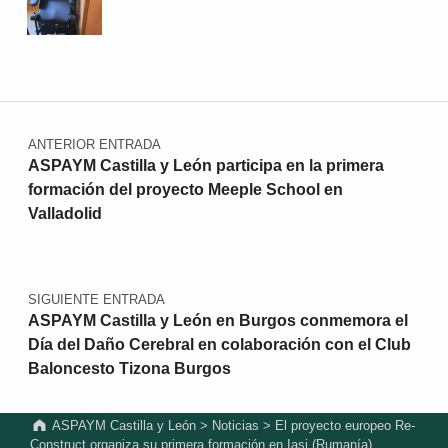
Navegación de entradas
ANTERIOR ENTRADA
ASPAYM Castilla y León participa en la primera
formación del proyecto Meeple School en
Valladolid
SIGUIENTE ENTRADA
ASPAYM Castilla y León en Burgos conmemora el
Día del Daño Cerebral en colaboración con el Club
Baloncesto Tizona Burgos
ASPAYM Castilla y León
>
Noticias
>
El proyecto europeo Re-
Construct organiza su primera formación en Iasi (Rumanía)