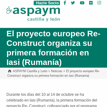
Hazte Socio
Facebook
Twitter
YouTube
Flickr
Ins
ASPAYM Castilla y León
El proyecto europeo Re-
Construct organiza su
primera formación en
Iasi (Rumanía)
ASPAYM Castilla y León
>
Noticias
>
El proyecto europeo Re-
Construct organiza su primera formación en Iasi (Rumanía)
Durante los días del 10 al 14 de octubre se ha
celebrado en Iasi (Rumanía), la primera formación del
proyecto Re- Construct, cofinanciado por el programa