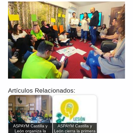
Artículos Relacionados:
ASPAYM Castilla y
ASPAYM Castilla y
León organiza la
León cierra la primera