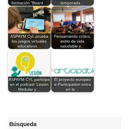
formación "Board…
temporada…
ASPAYM CyL prueba
Pensamiento crítico,
los juegos virtuales
estilo de vida
educativos…
saludable y…
ASPAYM CYL participa
El proyecto europeo
en el podcast ‘Lesión
e-Participation entra
Medular y…
en la…
Volver a la navegación principal
Búsqueda