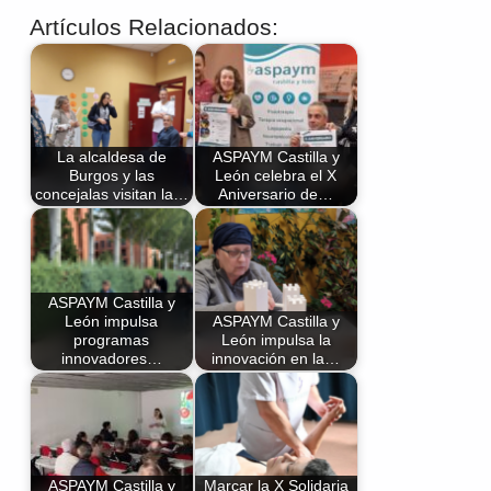
Artículos Relacionados:
La alcaldesa de
ASPAYM Castilla y
Burgos y las
León celebra el X
concejalas visitan la…
Aniversario de…
ASPAYM Castilla y
León impulsa
ASPAYM Castilla y
programas
León impulsa la
innovadores…
innovación en la…
ASPAYM Castilla y
Marcar la X Solidaria