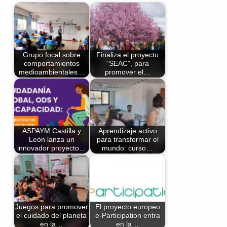
Grupo focal sobre
Finaliza el proyecto
comportamientos
“SEAC”, para
medioambientales…
promover el…
ASPAYM Castilla y
Aprendizaje activo
León lanza un
para transformar el
innovador proyecto…
mundo: curso…
Juegos para promover
El proyecto europeo
el cuidado del planeta
e-Participation entra
en la…
en la…