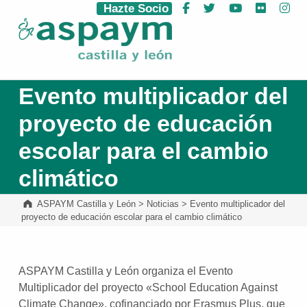
Hazte Socio
Facebook
Twitter
YouTube
Flickr
Ins
ASPAYM Castilla y León
Evento multiplicador del
proyecto de educación
escolar para el cambio
climático
ASPAYM Castilla y León
>
Noticias
>
Evento multiplicador del
proyecto de educación escolar para el cambio climático
ASPAYM Castilla y León organiza el Evento
Multiplicador del proyecto «School Education Against
Climate Change», cofinanciado por Erasmus Plus, que