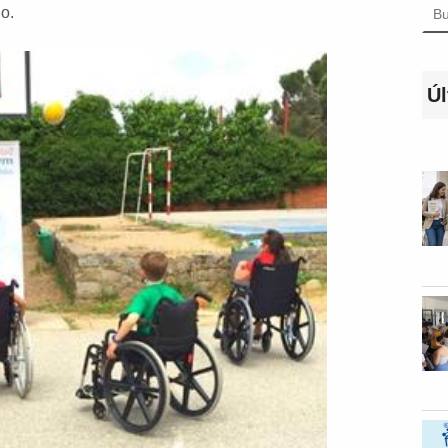
o.
Úl