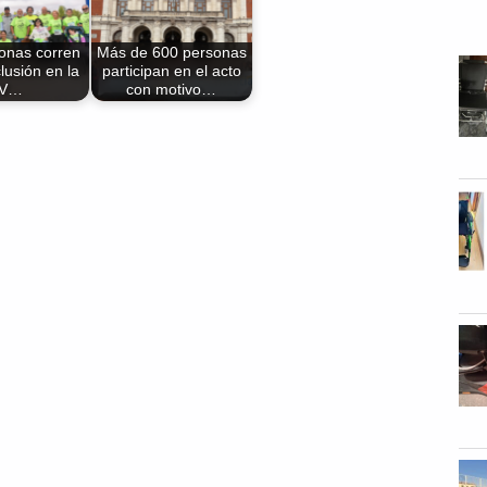
onas corren
Más de 600 personas
clusión en la
participan en el acto
IV…
con motivo…