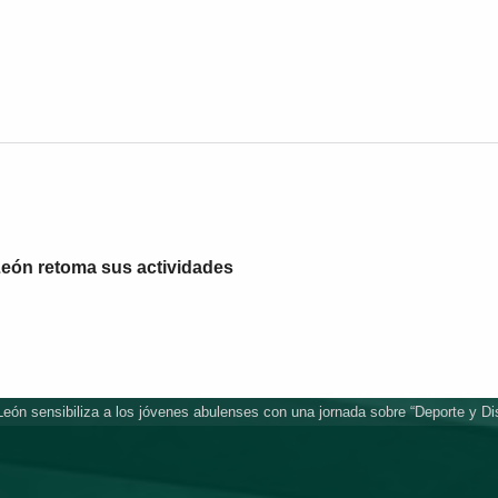
eón retoma sus actividades
eón sensibiliza a los jóvenes abulenses con una jornada sobre “Deporte y D