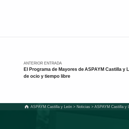
Navegación de entradas
ANTERIOR ENTRADA
El Programa de Mayores de ASPAYM Castilla y L
de ocio y tiempo libre
ASPAYM Castilla y León
>
Noticias
>
ASPAYM Castilla y L