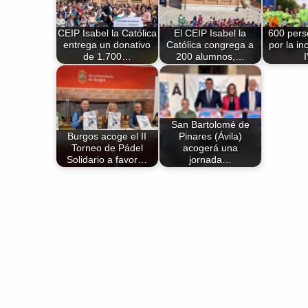
CEIP Isabel la Católica
El CEIP Isabel la
600 pers
entrega un donativo
Católica congrega a
por la in
de 1.700…
200 alumnos,…
San Bartolomé de
Burgos acoge el II
Pinares (Ávila)
Torneo de Pádel
acogerá una
Solidario a favor…
jornada…
Volver a la navegación principal